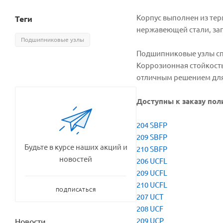
Корпус выполнен из те
Теги
нержавеющей стали, за
Подшипниковые узлы
Подшипниковые узлы сп
Коррозионная стойкость
отличным решением для
Доступны к заказу по
204 SBFP
209 SBFP
Будьте в курсе наших акций и
210 SBFP
новостей
206 UCFL
209 UCFL
210 UCFL
ПОДПИСАТЬСЯ
207 UCT
208 UCF
209 UCP
Новости