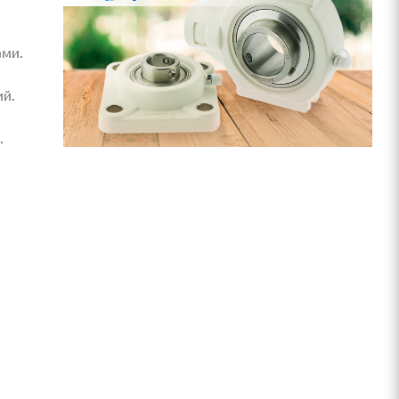
ами.
ий.
.