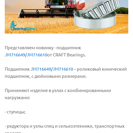
Представляем новинку - подшипник
JM716649/JM716610
от CRAFT Bearings.
Подшипник
JM716649/JM716610
– роликовый конический
подшипник, с дюймовыми размерами.
Применяют изделие в узлах с комбинированными
нагрузками:
- ступицы;
- редуктора и узлы спец и сельхозтехники, транспортных
средств.