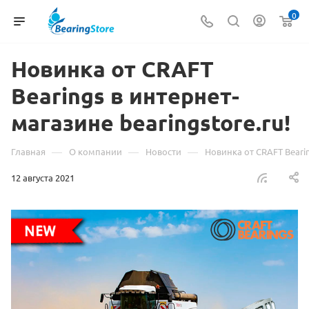
0
Новинка от CRAFT
Bearings в интернет-
магазине bearingstore.ru!
—
—
—
Главная
О компании
Новости
Новинка от CRAFT Bearin
12 августа 2021