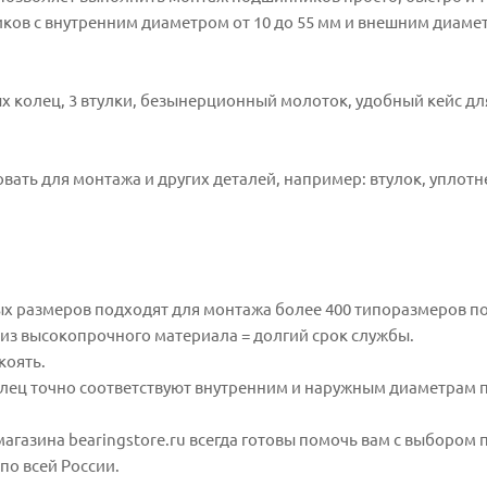
ков с внутренним диаметром от 10 до 55 мм и внешним диаме
ных колец, 3 втулки, безынерционный молоток, удобный кейс дл
ать для монтажа и других деталей, например: втулок, уплот
ых размеров подходят для монтажа более 400 типоразмеров 
 из высокопрочного материала = долгий срок службы.
коять.
олец точно соответствуют внутренним и наружным диаметрам
агазина bearingstore.ru всегда готовы помочь вам с выбором
по всей России.