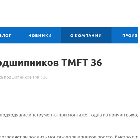
БЛОГ
НОВИНКИ
О КОМПАНИИ
ПРОИ
одшипников TMFT 36
жа подшипников TMFT 36
еподходящие инструменты при монтаже – одна из причин выхо
позволяет выполнить монтаж подшипников просто, быстро и т