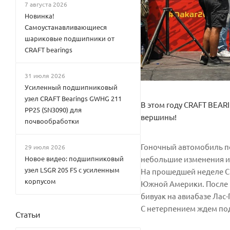
7 августа 2026
Новинка!
Самоустанавливающиеся
шариковые подшипники от
CRAFT bearings
31 июля 2026
Усиленный подшипниковый
узел CRAFT Bearings GWHG 211
В этом году CRAFT BEARI
PP25 (SN3090) для
вершины!
почвообработки
Гоночный автомобиль по
29 июля 2026
Новое видео: подшипниковый
небольшие изменения и
узел LSGR 205 FS с усиленным
На прошедшей неделе CR
корпусом
Южной Америки. После 
бивуак на авиабазе Лас
С нетерпением ждем по
Статьи