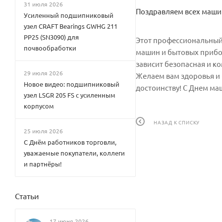
31 июля 2026
Поздравляем всех маши
Усиленный подшипниковый
узел CRAFT Bearings GWHG 211
PP25 (SN3090) для
Этот профессиональный
почвообработки
машин и бытовых прибор
зависит безопасная и к
29 июля 2026
Желаем вам здоровья и б
Новое видео: подшипниковый
достоинству! С Днем ма
узел LSGR 205 FS с усиленным
корпусом
НАЗАД К СПИСКУ
25 июля 2026
С Днём работников торговли,
уважаемые покупатели, коллеги
и партнёры!
Статьи
17 июня 2026