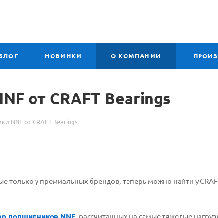
БЛОГ
НОВИНКИ
О КОМПАНИИ
ПРОИ
NF от CRAFT Bearings
и NNF от CRAFT Bearings
ые только у премиальных брендов, теперь можно найти у CRAF
ер подшипников NNF
, рассчитанных на самые тяжелые нагруз