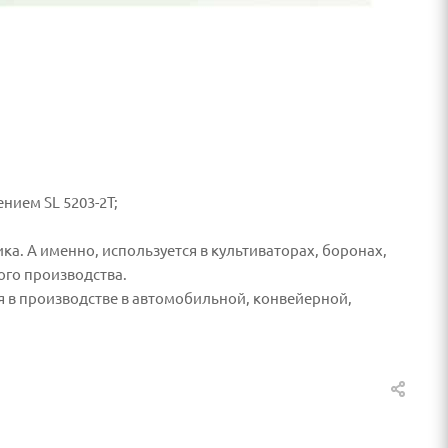
ием SL 5203-2T;
а. А именно, используется в культиваторах, боронах,
ого производства.
я в производстве в автомобильной, конвейерной,