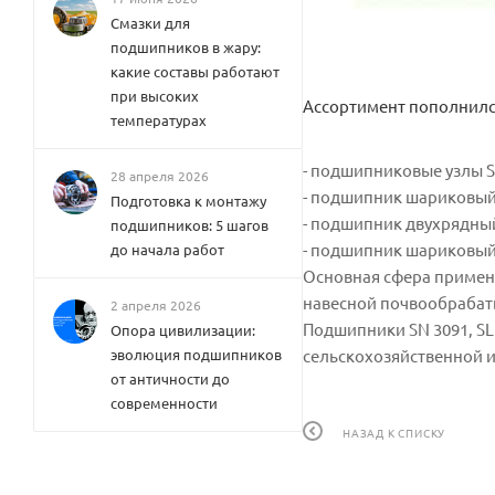
Смазки для
подшипников в жару:
какие составы работают
при высоких
Ассортимент пополнился
температурах
- подшипниковые узлы S
28 апреля 2026
- подшипник шариковый
Подготовка к монтажу
- подшипник двухрядны
подшипников: 5 шагов
- подшипник шариковый 
до начала работ
Основная сфера примене
навесной почвообрабаты
2 апреля 2026
Подшипники SN 3091, SL
Опора цивилизации:
эволюция подшипников
сельскохозяйственной и
от античности до
современности
НАЗАД К СПИСКУ