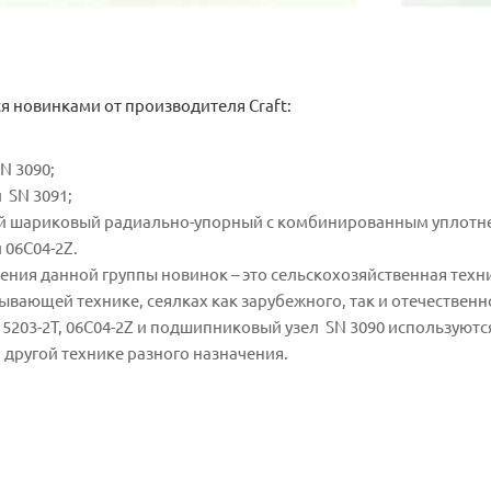
 новинками от производителя Craft:
N 3090;
 SN 3091;
й шариковый радиально-упорный с комбинированным уплотнен
06С04-2Z.
ния данной группы новинок – это сельскохозяйственная техник
вающей технике, сеялках как зарубежного, так и отечественн
 5203-2T, 06С04-2Z и подшипниковый узел SN 3090 используютс
 другой технике разного назначения.