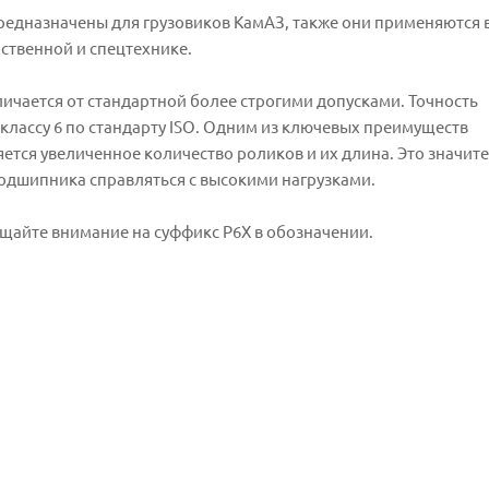
редназначены для грузовиков КамАЗ, также они применяются 
йственной и спецтехнике.
личается от стандартной более строгими допусками. Точность
 классу 6 по стандарту ISO. Одним из ключевых преимуществ
ется увеличенное количество роликов и их длина. Это значит
одшипника справляться с высокими нагрузками.
щайте внимание на суффикс P6X в обозначении.