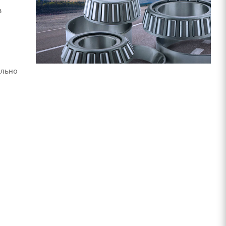
в
ельно