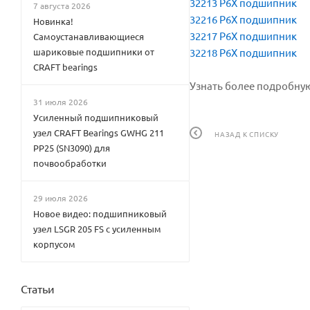
32213 P6X подшипник
7 августа 2026
32216 P6X подшипник
Новинка!
32217 P6X подшипник
Самоустанавливающиеся
шариковые подшипники от
32218 P6X подшипник
CRAFT bearings
Узнать более подробную
31 июля 2026
Усиленный подшипниковый
узел CRAFT Bearings GWHG 211
НАЗАД К СПИСКУ
PP25 (SN3090) для
почвообработки
29 июля 2026
Новое видео: подшипниковый
узел LSGR 205 FS с усиленным
корпусом
Статьи