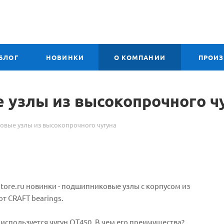
БЛОГ
НОВИНКИ
О КОМПАНИИ
ПРОИ
узлы из высокопрочного ч
вые узлы из высокопрочного чугуна
store.ru новинки - подшипниковые узлы с корпусом из
т CRAFT bearings.
используется чугун QT450. В чем его преимущества?