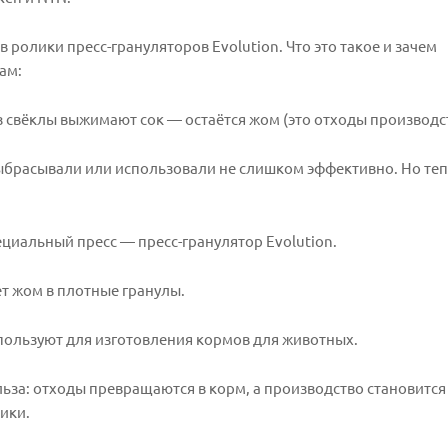
 ролики пресс-грануляторов Evolution. Что это такое и зачем
ам:
из свёклы выжимают сок — остаётся жом (это отходы производст
ыбрасывали или использовали не слишком эффективно. Но те
ециальный пресс — пресс-гранулятор Evolution.
т жом в плотные гранулы.
спользуют для изготовления кормов для животных.
льза: отходы превращаются в корм, а производство становится
ики.