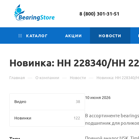
8 (800) 301-31-51
КАТАЛОГ
АКЦИИ
НОВОСТИ
Новинка: HH 228340/HH 22
—
—
—
Главная
О компании
Новости
Новинка: HH 228340/H
10 июня 2026
Видео
38
В ассортименте bearing
Новинки
122
подшипник для роликов 
Прямой аналог NSK, Tim
Теги