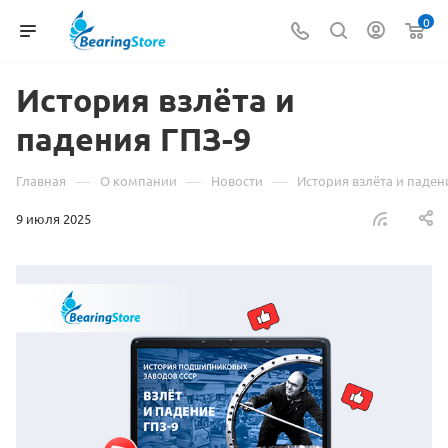
0
История взлёта и
падения ГПЗ-9
—
—
—
Главная
О компании
Новости
История взлёта и паден
9 июля 2025