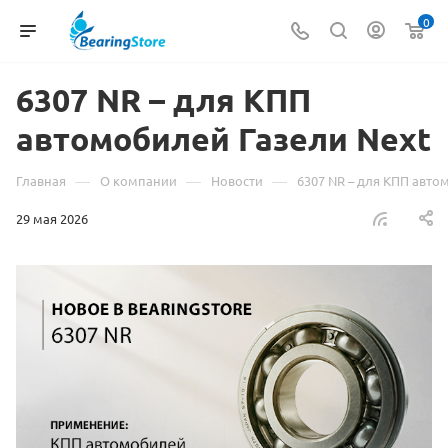
0
6307 NR – для КПП
автомобилей Газели Next
—
—
—
Главная
О компании
Новости
6307 NR – для КПП авто
29 мая 2026