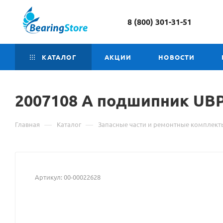
8 (800) 301-31-51
КАТАЛОГ
АКЦИИ
НОВОСТИ
2007108 А
Материал
подшипник UB
о
—
—
Главная
Каталог
Запасные части и ремонтные комплект
товаре
2007108
А
Артикул:
00-00022628
подшипник
UBP