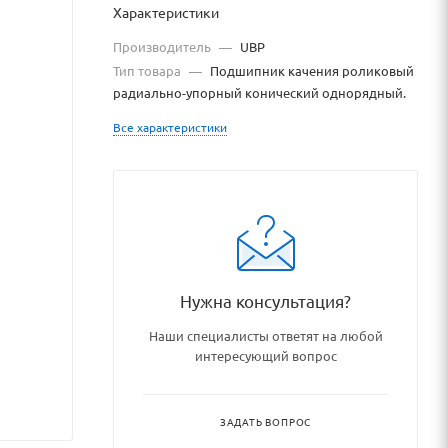
Характеристики
Производитель
—
UBP
Тип товара
—
Подшипник качения роликовый
радиально-упорный конический однорядный.
Все характеристики
hasti_i_remontnye_komplekty
Нужна консультация?
Наши специалисты ответят на любой
интересующий вопрос
ЗАДАТЬ ВОПРОС