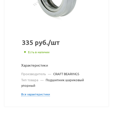
с
сайта
https://bearingstore
по
ссылке
https://bearingstor
без
335
руб.
/шт
разрешения
Есть в наличии
владельца
Характеристики
сайта
Производитель
—
CRAFT BEARINGS
Тип товара
—
Подшипник шариковый
упорный
Все характеристики