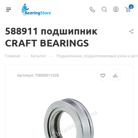
0
588911 подшипник
CRAFT
Материал
BEARINGS
о
—
—
Главная
Каталог
Подшипники, подшипниковые узлы и дет
товаре
Артикул:
Т0000011028
588911
подшипник
CRAFT
BEARINGS
взят