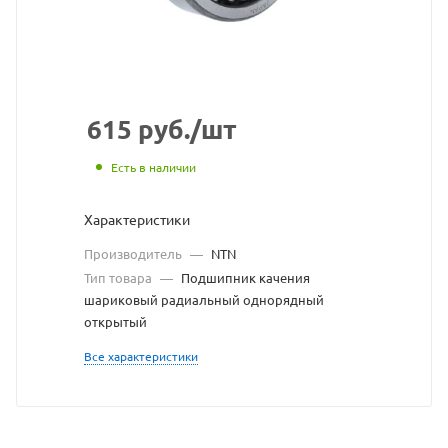
https://be
по
ссылке
https://b
без
разрешен
615
руб.
/шт
владельц
Есть в наличии
сайта
Характеристики
Производитель
—
NTN
Тип товара
—
Подшипник качения
шариковый радиальный однорядный
открытый
Все характеристики