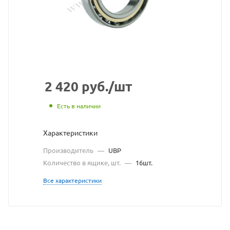
сайта
https://bearingstore.
по
ссылке
https://bearingstore
без
разрешения
2 420
руб.
/шт
владельца
Есть в наличии
сайта
Характеристики
Производитель
—
UBP
Количество в ящике, шт.
—
16шт.
Все характеристики