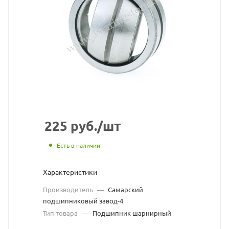
взят
с
сайта
https://bearings
по
ссылке
https://bearings
без
разрешения
225
руб.
/шт
владельца
Есть в наличии
сайта
Характеристики
Производитель
—
Самарский
подшипниковый завод-4
Тип товара
—
Подшипник шарнирный