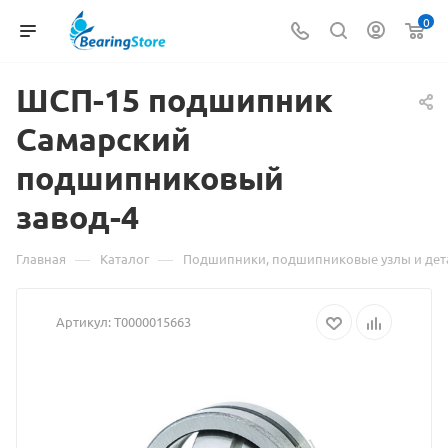
0
ШСП-15 подшипник
Самарский
Материал
подшипниковый
о
завод-4
товаре
ШСП-15
—
—
Главная
Каталог
Подшипники, подшипниковые узлы и дет
подшипник
Артикул:
Т0000015663
Самарский
подшипниковы
завод-4