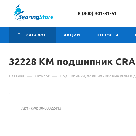
8 (800) 301-31-51
КАТАЛОГ
АКЦИИ
НОВОСТИ
32228 КМ
Материал
подшипник CRA
о
—
—
Главная
Каталог
Подшипники, подшипниковые узлы и д
товаре
32228
КМ
Артикул:
00-00022413
подшипник
CRAFT