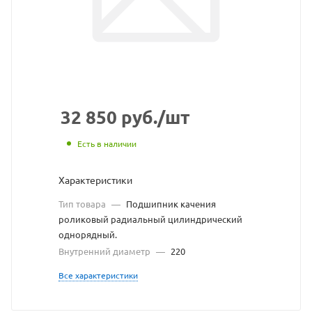
https://bearin
по
ссылке
https://bearin
без
разрешения
владельца
32 850
руб.
/шт
сайта
Есть в наличии
Характеристики
Тип товара
—
Подшипник качения
роликовый радиальный цилиндрический
однорядный.
Внутренний диаметр
—
220
Все характеристики