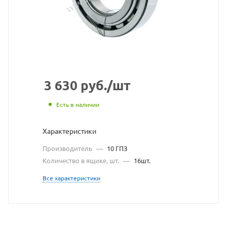
с
сайт
http
по
ссы
http
без
3 630
руб.
/шт
раз
Есть в наличии
вла
Характеристики
сайт
Производитель
—
10 ГПЗ
Количество в ящике, шт.
—
16шт.
Все характеристики