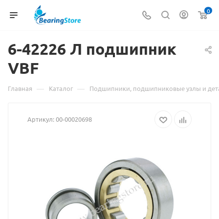
0
6-42226
Материал
Л подшипник
VBF
о
товаре
—
—
Главная
Каталог
Подшипники, подшипниковые узлы и дет
6-
Артикул:
00-00020698
42226
Л
подшипник
VBF
взят