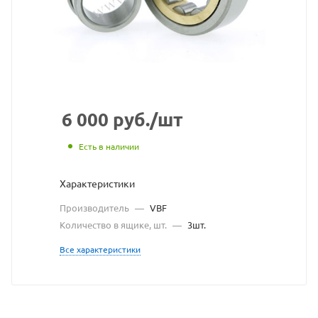
с
сайта
https://bearingstor
по
ссылке
https://bearingstor
без
6 000
руб.
/шт
разрешения
Есть в наличии
владельца
Характеристики
сайта
Производитель
—
VBF
Количество в ящике, шт.
—
3шт.
Все характеристики