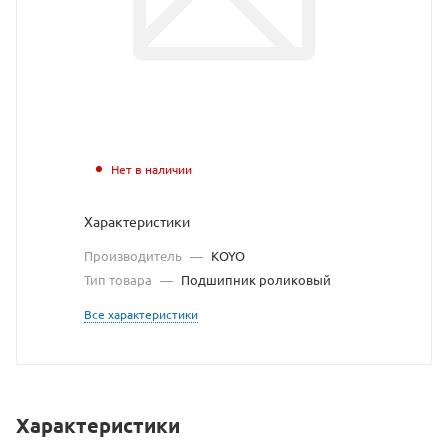
с
сайта
https://bearingstor
по
ссылке
https://bearingstor
без
Нет в наличии
разрешения
Характеристики
владельца
Производитель
—
KOYO
сайта
Тип товара
—
Подшипник роликовый
Все характеристики
Характеристики