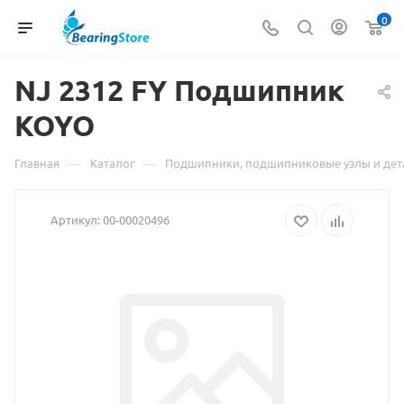
0
NJ 2312
Материал
FY Подшипник
KOYO
о
товаре
—
—
Главная
Каталог
Подшипники, подшипниковые узлы и дет
NJ
Артикул:
00-00020496
2312
FY
Подшипник
KOYO
взят