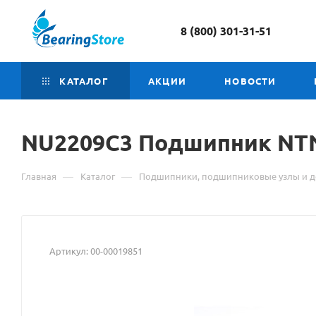
8 (800) 301-31-51
КАТАЛОГ
АКЦИИ
НОВОСТИ
NU2209C3 Подшипник
Ма
NT
о
—
—
Главная
Каталог
Подшипники, подшипниковые узлы и д
то
NU
По
Артикул:
00-00019851
NT
взя