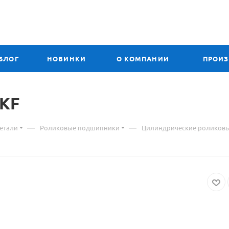
БЛОГ
НОВИНКИ
О КОМПАНИИ
ПРОИ
KF
—
—
етали
Роликовые подшипники
Цилиндрические роликов