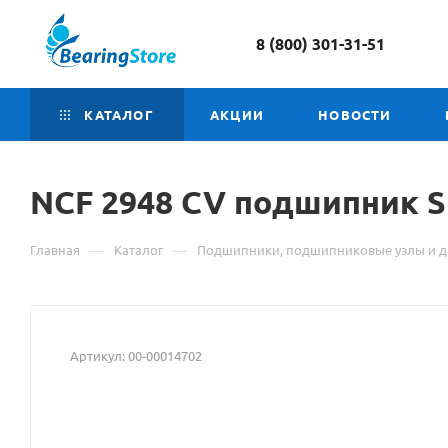
8 (800) 301-31-51
КАТАЛОГ
АКЦИИ
НОВОСТИ
NCF 2948
Материал
CV подшипник S
о
—
—
Главная
Каталог
Подшипники, подшипниковые узлы и д
товаре
NCF
2948
Артикул:
00-00014702
CV
подшипник