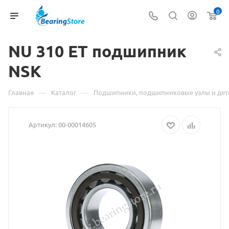
0
NU
Материал
310 ET подшипник
NSK
о
товаре
—
—
Главная
Каталог
Подшипники, подшипниковые узлы и дет
NU
Артикул:
00-00014605
310
ET
подшипник
NSK
взят