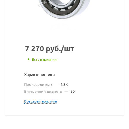
с
сайта
https://bearingstore.ru
по
ссылке
https://bearingstore.ru
без
7 270
руб.
/шт
разрешения
Есть в наличии
владельца
Характеристики
сайта
Производитель
—
NSK
Внутренний диаметр
—
50
Все характеристики