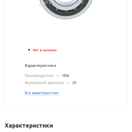
с
сайта
https://bearingst
по
ссылке
https://bearingst
без
Нет в наличии
разрешения
Характеристики
владельца
Производитель
—
NSK
сайта
Внутренний диаметр
—
25
Все характеристики
Характеристики