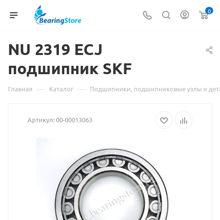
0
NU 2319
Материал
ECJ
подшипник SKF
о
товаре
—
—
Главная
Каталог
Подшипники, подшипниковые узлы и дет
NU
Артикул:
00-00013063
2319
ECJ
подшипник
SKF
взят