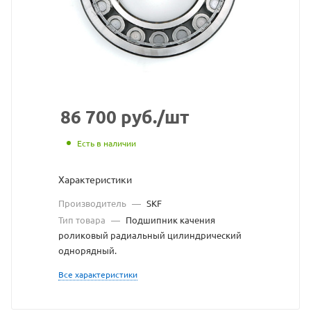
с
сайта
https://bearingstor
по
ссылке
https://bearingsto
без
86 700
руб.
/шт
разрешения
Есть в наличии
владельца
Характеристики
сайта
Производитель
—
SKF
Тип товара
—
Подшипник качения
роликовый радиальный цилиндрический
однорядный.
Все характеристики