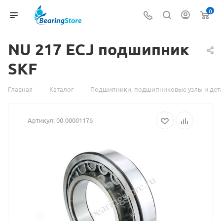
0
NU 217 ECJ подшипник
Материал
SKF
о
—
—
Главная
Каталог
Подшипники, подшипниковые узлы и дет
товаре
Артикул:
00-00001176
NU
217
ECJ
подшипник
SKF