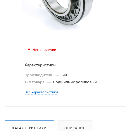
взят
с
сайта
https://bearingstore.ru
по
ссылке
Нет в наличии
https://bearingstore.ru/cat
без
Характеристики
разрешения
Производитель
—
SKF
владельца
Тип товара
—
Подшипник роликовый
сайта
Все характеристики
ХАРАКТЕРИСТИКИ
ОПИСАНИЕ