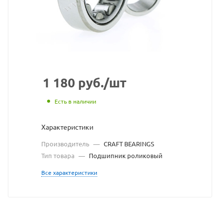
с
сайта
https://bearingstore.
по
ссылке
https://bearingstore.
без
1 180
руб.
/шт
разрешения
Есть в наличии
владельца
Характеристики
сайта
Производитель
—
CRAFT BEARINGS
Тип товара
—
Подшипник роликовый
Все характеристики