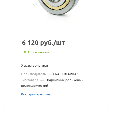
с
сайта
https://bearingstore.
по
ссылке
https://bearingstore.
без
6 120
руб.
/шт
разрешения
Есть в наличии
владельца
Характеристики
сайта
Производитель
—
CRAFT BEARINGS
Тип товара
—
Подшипник роликовый
цилиндрический
Все характеристики