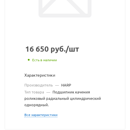
сайта
https://bearingstore.r
по
ссылке
https://bearingstore.r
без
разрешения
16 650
руб.
/шт
владельца
Есть в наличии
сайта
Характеристики
Производитель
—
HARP
Тип товара
—
Подшипник качения
роликовый радиальный цилиндрический
однорядный.
Все характеристики