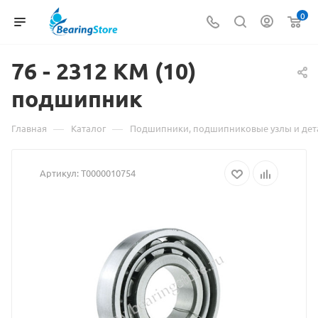
0
76 - 2312 КМ (10)
Материал
подшипник
о
товаре
—
—
Главная
Каталог
Подшипники, подшипниковые узлы и дет
76
Артикул:
Т0000010754
-
2312
КМ
(10)
подшипни