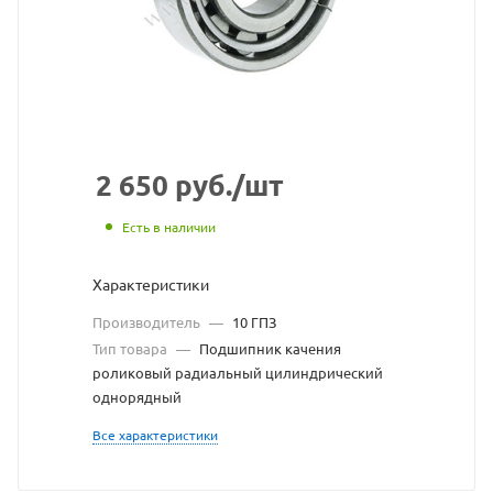
взят
с
сайта
https://bea
по
ссылке
2 650
руб.
/шт
https://be
без
Есть в наличии
разрешен
Характеристики
владельц
Производитель
—
10 ГПЗ
сайта
Тип товара
—
Подшипник качения
роликовый радиальный цилиндрический
однорядный
Все характеристики