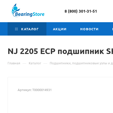
8 (800) 301-31-51
КАТАЛОГ
АКЦИИ
НОВОСТИ
NJ 2205 ECP подшипник
М
S
о
—
—
Главная
Каталог
Подшипники, подшипниковые узлы и д
т
N
2
Артикул:
Т0000014931
E
п