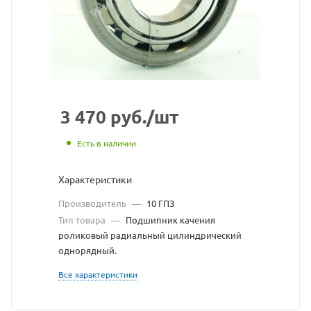
взят
с
сайта
https://bearingstore.ru
по
ссылке
3 470
руб.
/шт
https://bearingstore.ru/
без
Есть в наличии
разрешения
Характеристики
владельца
Производитель
—
10 ГПЗ
сайта
Тип товара
—
Подшипник качения
роликовый радиальный цилиндрический
однорядный.
Все характеристики