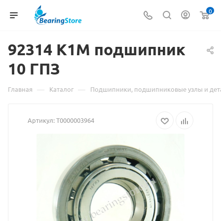
0
92314 К1М подшипник
10
Материал
ГПЗ
о
—
—
Главная
Каталог
Подшипники, подшипниковые узлы и дет
товаре
Артикул:
Т0000003964
92314
К1М
подшипник
10
ГПЗ