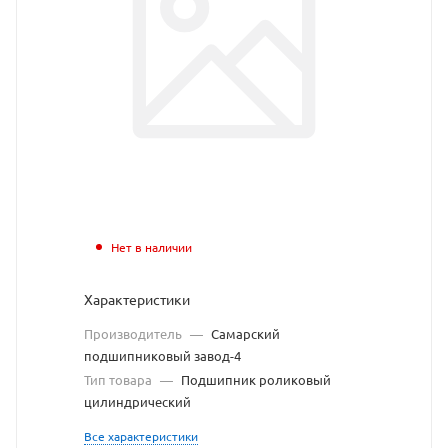
подшипн
Самарски
подшипн
завод-4
взят
с
сайта
Нет в наличии
https://be
по
Характеристики
ссылке
Производитель
—
Самарский
https://be
без
подшипниковый завод-4
Тип товара
—
Подшипник роликовый
разрешен
цилиндрический
владельц
Все характеристики