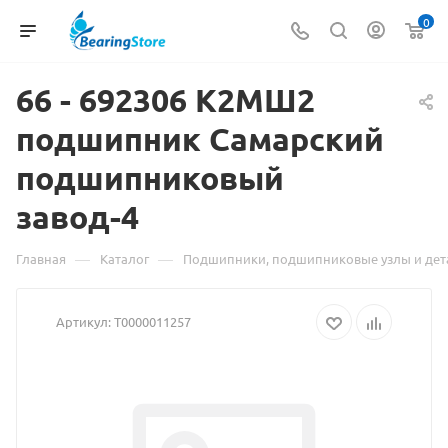
0
66 - 692306 К2МШ2
подшипник Самарский
подшипниковый
Материал
завод-4
о
товаре
—
—
Главная
Каталог
Подшипники, подшипниковые узлы и дет
66
Артикул:
Т0000011257
-
692306
К2МШ2