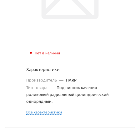
с
сайта
https://bearingsto
по
ссылке
https://bearingsto
без
Нет в наличии
разрешения
Характеристики
владельца
Производитель
—
HARP
сайта
Тип товара
—
Подшипник качения
роликовый радиальный цилиндрический
однорядный.
Все характеристики