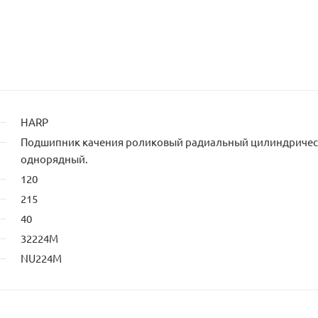
HARP
Подшипник качения роликовый радиальный цилиндриче
однорядный.
120
215
40
32224М
NU224M