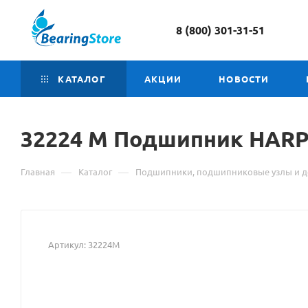
8 (800) 301-31-51
КАТАЛОГ
АКЦИИ
НОВОСТИ
32224 М
Материал
Подшипник HAR
о
—
—
Главная
Каталог
Подшипники, подшипниковые узлы и д
товаре
32224
М
Артикул:
32224М
Подшипник
HARP