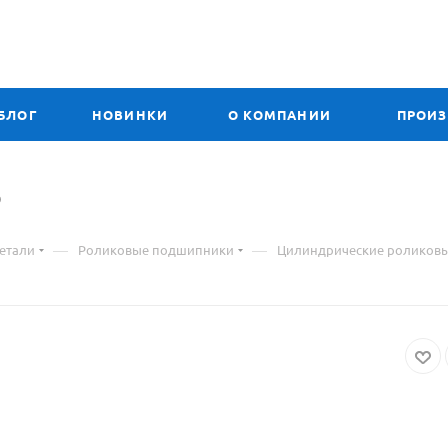
БЛОГ
НОВИНКИ
О КОМПАНИИ
ПРОИ
P
—
—
етали
Роликовые подшипники
Цилиндрические роликов