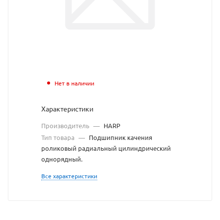
взят
с
сайта
https://bearing
по
ссылке
Нет в наличии
https://bearing
без
Характеристики
разрешения
Производитель
—
HARP
владельца
Тип товара
—
Подшипник качения
роликовый радиальный цилиндрический
сайта
однорядный.
Все характеристики