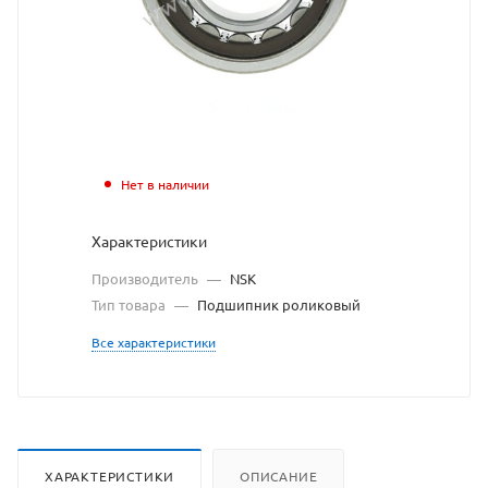
с
сайта
https://bearings
по
ссылке
https://bearing
без
Нет в наличии
разрешения
Характеристики
владельца
Производитель
—
NSK
сайта
Тип товара
—
Подшипник роликовый
Все характеристики
ХАРАКТЕРИСТИКИ
ОПИСАНИЕ