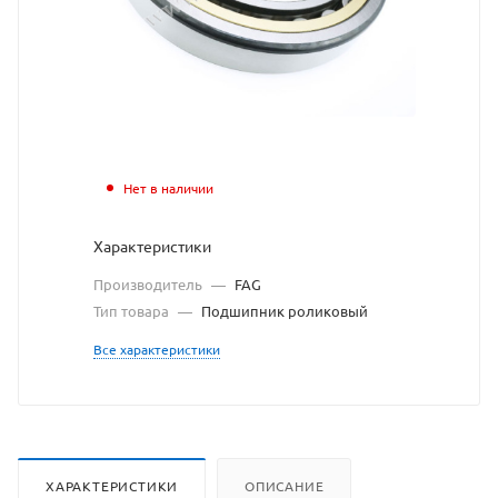
FAG
взят
с
сайта
https://bear
по
Нет в наличии
ссылке
Характеристики
https://bear
без
Производитель
—
FAG
разрешени
Тип товара
—
Подшипник роликовый
владельца
Все характеристики
сайта
ХАРАКТЕРИСТИКИ
ОПИСАНИЕ