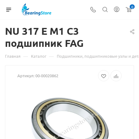
0
NU 317 E M1 C3
Материал
подшипник FAG
о
товаре
—
—
Главная
Каталог
Подшипники, подшипниковые узлы и дет
NU
Артикул:
00-00020862
317
E
M1
C3
подшипник