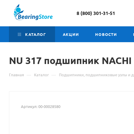
8 (800) 301-31-51
КАТАЛОГ
АКЦИИ
НОВОСТИ
NU
Материал
317 подшипник NACHI
о
—
—
Главная
Каталог
Подшипники, подшипниковые узлы и д
товаре
NU
317
Артикул:
00-00028580
подшипник
NACHI