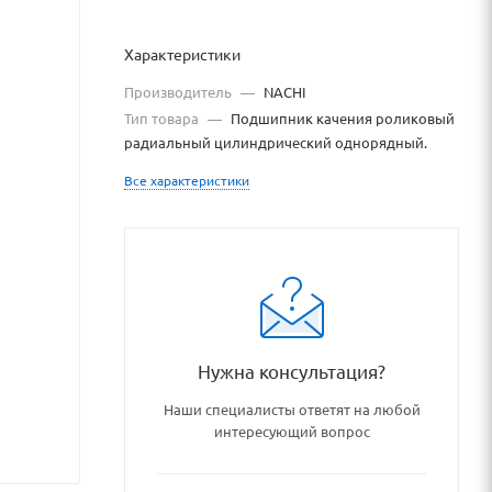
Характеристики
Производитель
—
NACHI
Тип товара
—
Подшипник качения роликовый
радиальный цилиндрический однорядный.
Все характеристики
nikovye_uzly_i_detali/roliko
Нужна консультация?
Наши специалисты ответят на любой
интересующий вопрос