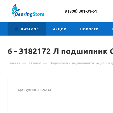
8 (800) 301-31-51
КАТАЛОГ
АКЦИИ
НОВОСТИ
6
Материал
- 3182172 Л подшипник
о
—
—
Главная
Каталог
Подшипники, подшипниковые узлы и д
товаре
6
-
Артикул:
00-00024114
3182172
Л