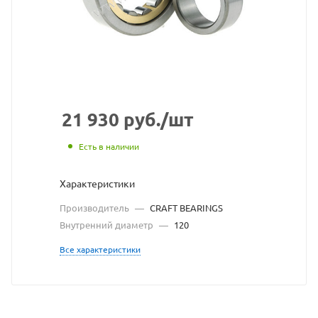
сайта
https:/
по
ссылке
https:/
без
разре
21 930
руб.
/шт
владел
Есть в наличии
сайта
Характеристики
Производитель
—
CRAFT BEARINGS
Внутренний диаметр
—
120
Все характеристики