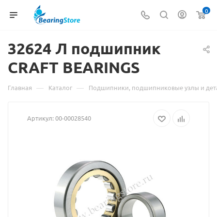
0
32624 Л подшипник
Матер
CRAFT BEARINGS
о
товаре
—
—
Главная
Каталог
Подшипники, подшипниковые узлы и дет
32624 
Артикул:
00-00028540
подши
CRAFT
BEARI
взят
с