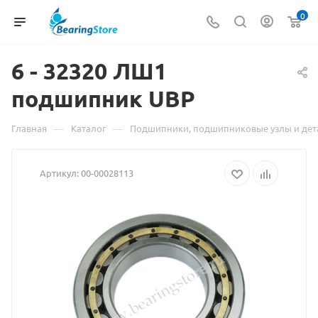
0
6 - 32320 ЛШ1
подшипник
Материал
UBP
о
—
—
Главная
Каталог
Подшипники, подшипниковые узлы и дет
товаре
Артикул:
00-00028113
6
-
32320
ЛШ1
подшипник