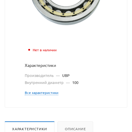
UBP
взят
с
сайта
https://bearing
по
Нет в наличии
ссылке
Характеристики
https://bearing
без
Производитель
—
UBP
разрешения
Внутренний диаметр
—
100
владельца
Все характеристики
сайта
ХАРАКТЕРИСТИКИ
ОПИСАНИЕ