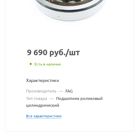
FAG
взят
с
сайта
https://bearingstore
по
9 690
руб.
/шт
ссылке
Есть в наличии
https://bearingstor
без
Характеристики
разрешения
Производитель
—
FAG
владельца
Тип товара
—
Подшипник роликовый
цилиндрический
сайта
Все характеристики