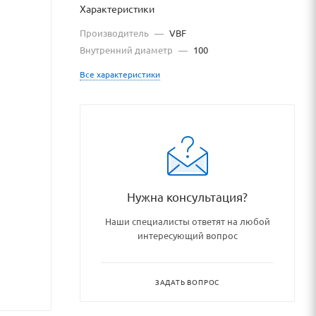
Характеристики
Производитель
—
VBF
Внутренний диаметр
—
100
Все характеристики
Нужна консультация?
ikovye_uzly_i_detali/rolikov
Наши специалисты ответят на любой
интересующий вопрос
ЗАДАТЬ ВОПРОС