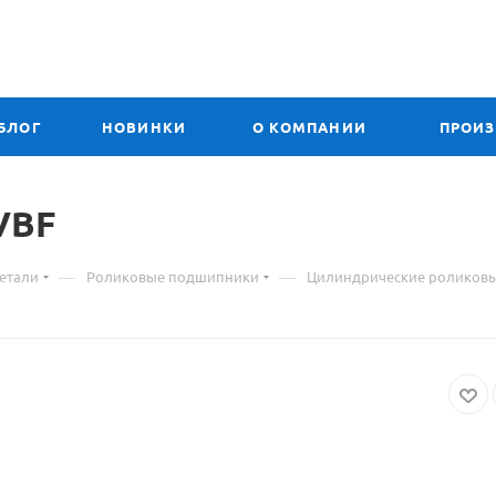
БЛОГ
НОВИНКИ
О КОМПАНИИ
ПРОИ
VBF
—
—
етали
Роликовые подшипники
Цилиндрические роликов