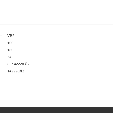
VBF
100
180
34
6 - 142220 Л2
142220Л2