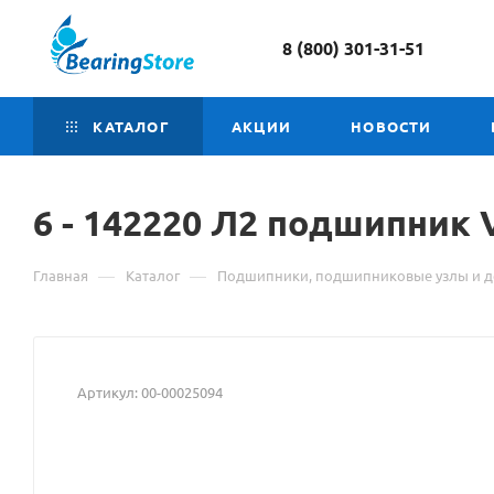
8 (800) 301-31-51
КАТАЛОГ
АКЦИИ
НОВОСТИ
6 -
Материал
142220 Л2 подшипник 
о
—
—
Главная
Каталог
Подшипники, подшипниковые узлы и д
товаре
6
-
Артикул:
00-00025094
142220
Л2