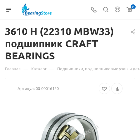
0
3610 H (22310 MBW33)
подшипник CRAFT
Матери
BEARINGS
о
товаре
—
—
Главная
Каталог
Подшипники, подшипниковые узлы и дет
3610
Артикул:
00-00016120
H
(22310
MBW33)
подшип