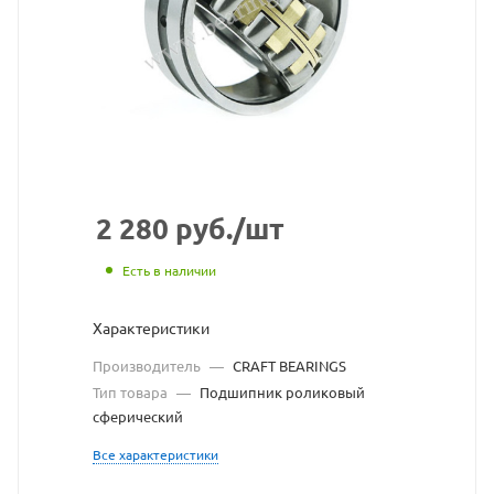
CRAFT
BEARIN
взят
с
сайта
https://
по
2 280
руб.
/шт
ссылке
Есть в наличии
https://
без
Характеристики
разреш
Производитель
—
CRAFT BEARINGS
владел
Тип товара
—
Подшипник роликовый
сферический
сайта
Все характеристики