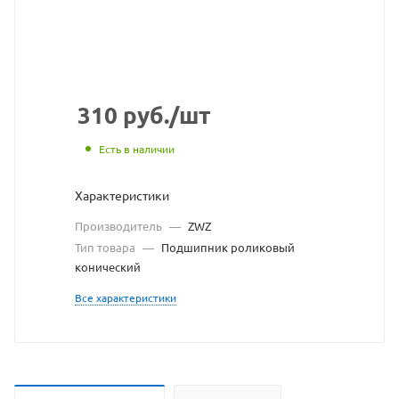
https://bearingstore.
по
ссылке
https://bearingstore
без
разрешения
310
руб.
/шт
владельца
Есть в наличии
сайта
Характеристики
Производитель
—
ZWZ
Тип товара
—
Подшипник роликовый
конический
Все характеристики