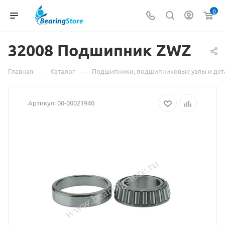
0
32008
Материал
Подшипник ZWZ
о
—
—
Главная
Каталог
Подшипники, подшипниковые узлы и дет
товаре
Артикул:
00-00021940
32008
Подшипник
ZWZ
взят
с
сайта