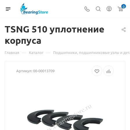
0
TSNG 510
Материал
уплотнение
корпуса
о
товаре
—
—
Главная
Каталог
Подшипники, подшипниковые узлы и дет
TSNG
Артикул:
00-00013709
510
уплотнение
корпуса
взят
с