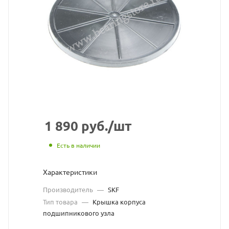
подшипникового
узла
SKF
взят
с
сайта
https://bearingstor
по
1 890
руб.
/шт
ссылке
Есть в наличии
https://bearingsto
без
Характеристики
разрешения
Производитель
—
SKF
владельца
Тип товара
—
Крышка корпуса
подшипникового узла
сайта