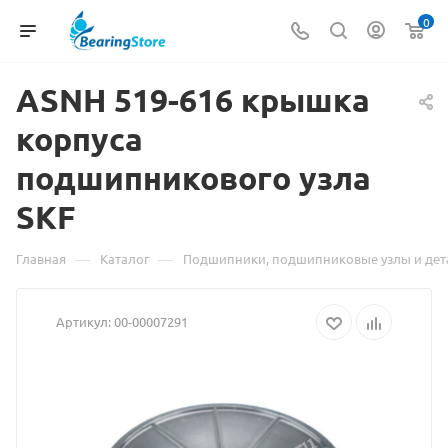
0
ASNH 519-616 крышка
корпуса
Материал
подшипникового узла
о
SKF
товаре
ASNH
—
—
Главная
Каталог
Подшипники, подшипниковые узлы и дет
519-
Артикул:
00-00007291
616
крышка
корпуса